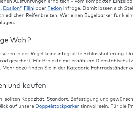
edenen Ausführungen erhältlich – vom kompakten Einzelpa
a
,
Epsilon®
,
Filini
oder
Fedon
infrage. Damit lassen sich Stel
hiedlichen Reifenbreiten. Wer einen Bügelparker für klei
nlagen.
ige Wahl?
sitzen in der Regel keine integrierte Schlosshalterung. D
rad gesichert. Für Projekte mit erhöhtem Diebstahlschutz
n. Mehr dazu finden Sie in der Kategorie Fahrradständer
en und kaufen
, sollten Kapazität, Standort, Befestigung und gewünscht
ick auf unsere
Doppelstockparker
sinnvoll sein. Für die 