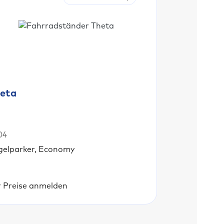
eta
04
gelparker, Economy
r Preise anmelden