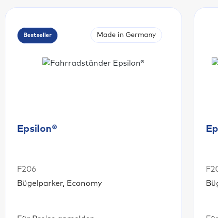
Made in Germany
Bestseller
Epsilon®
Ep
F206
F2
Bügelparker, Economy
Bü