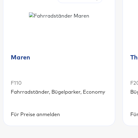
Maren
Th
F110
F2
Fahrradständer, Bügelparker, Economy
Bü
Für Preise anmelden
Fü