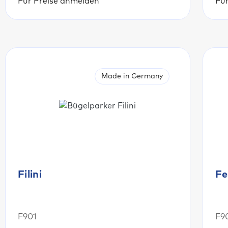
Für Preise anmelden
Fü
Made in Germany
Filini
Fe
F901
F9