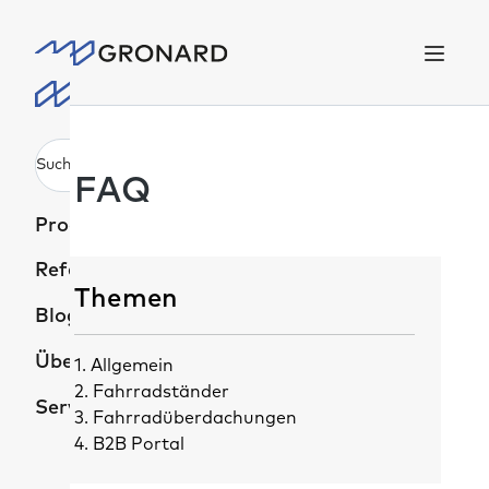
alt springen
DE
FAQ
Produkte
Referenzprojekte
Themen
Blog
Über uns
1. Allgemein
2. Fahrradständer
Services
3. Fahrradüberdachungen
4. B2B Portal