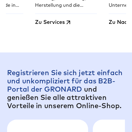
Made in
Herstellung und die
Unternehm
49.
komplette Montage von
Vermeidun
unseren Produkten –
und Ausgl
Zu Services
Zu Nachh
schnell, sicher und
Emissione
deutschlandweit.
Registrieren Sie sich jetzt einfach
und unkompliziert für das B2B-
Portal der GRONARD
und
genießen Sie alle attraktiven
Vorteile in unserem Online-Shop.