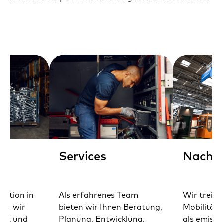
Services
Nachha
uktion in
Als erfahrenes Team
Wir treibe
ern wir
bieten wir Ihnen Beratung,
Mobilität
heit und
Planung, Entwicklung,
als emiss