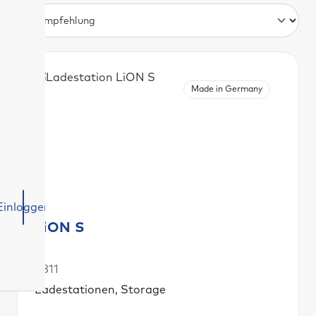
Made in Germany
Einloggen
LiON S
S311
Ladestationen, Storage