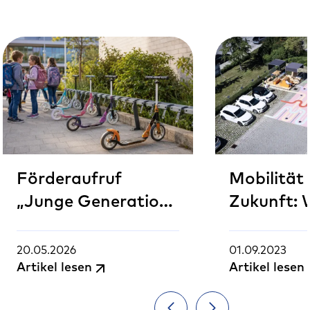
Förderaufruf
Mobilität 
„Junge Generation
Zukunft: 
Fahrrad – aktiv
Parklets 
mobil": Bis zu 145
Servicest
20.05.2026
01.09.2023
Artikel lesen
Artikel lesen
Millionen Euro für
unsere St
sichere Mobilität
veränder