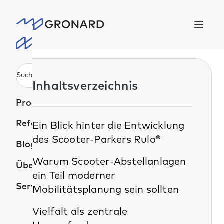
alt springen
DE
Inhaltsverzeichnis
Produkte
Referenzprojekte
Ein Blick hinter die Entwicklung
des Scooter-Parkers Rulo®
Blog
Warum Scooter-Abstellanlagen
Über uns
ein Teil moderner
Services
Mobilitätsplanung sein sollten
Vielfalt als zentrale