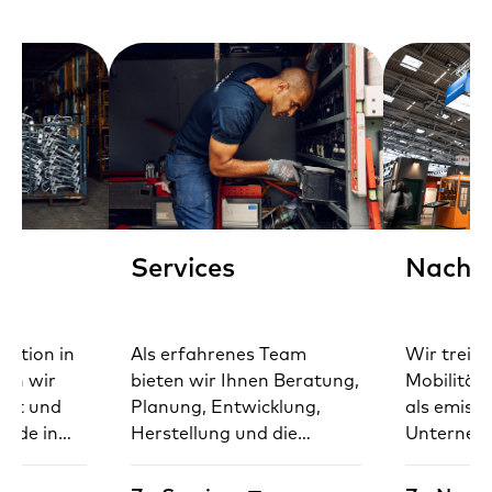
Services
Nachha
uktion in
Als erfahrenes Team
Wir treibe
ern wir
bieten wir Ihnen Beratung,
Mobilität
heit und
Planung, Entwicklung,
als emiss
Made in
Herstellung und die
Unternehm
49.
komplette Montage von
Vermeidun
unseren Produkten –
und Ausgl