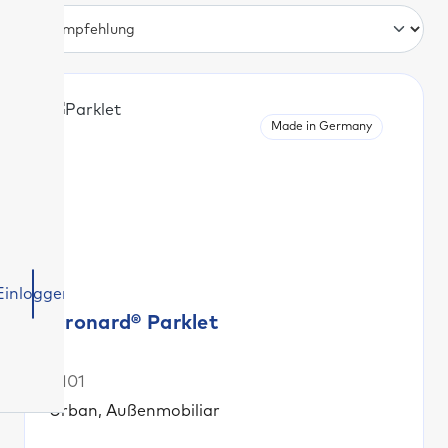
Made in Germany
Einloggen
Gronard® Parklet
S101
Urban, Außenmobiliar